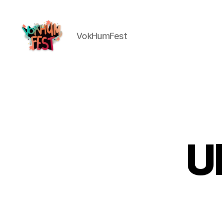
VokHumFest
U