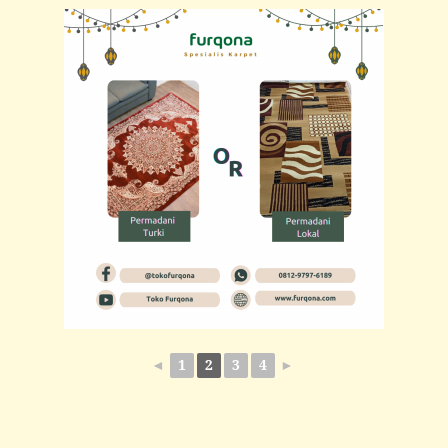
◄
1
2
3
4
►