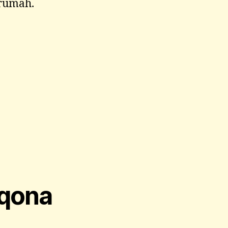
 rumah.
rqona