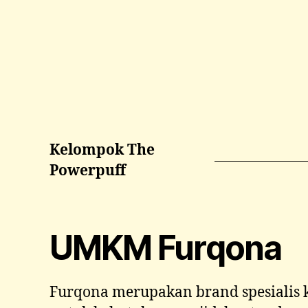
Kelompok The
Powerpuff
UMKM Furqona
Furqona merupakan brand spesialis k