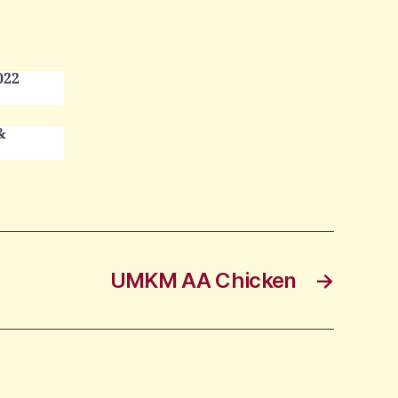
022
&
UMKM AA Chicken
→