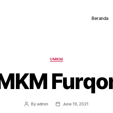
Beranda
UMKM
MKM Furqo
By
admin
June 19, 2021