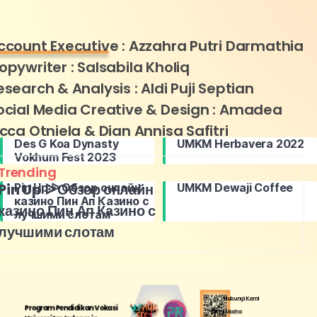
ccount Executive : Azzahra Putri Darmathia
opywriter : Salsabila Kholiq
esearch & Analysis : Aldi Puji Septian
ocial Media Creative & Design : Amadea
icca Otniela & Dian Annisa Safitri
Des G Koa Dynasty
UMKM Herbavera 2022
Vokhum Fest 2023
Trending
Pin Up ᐉ Обзор онлайн
Pin Up ᐉ Обзор онлайн
UMKM Dewaji Coffee
казино Пин Ап Казино с
казино Пин Ап Казино с
лучшими слотам
лучшими слотам
Hubungi Kami
Program Pendidikan Vokasi
Mitra Usaha