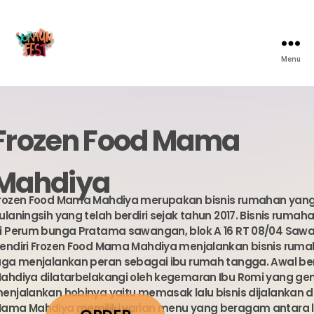
Menu
Frozen Food Mama
Mahdiya
rozen Food Mama Mahdiya merupakan bisnis rumahan yang d
ulaningsih yang telah berdiri sejak tahun 2017. Bisnis rumaha
i Perum bunga Pratama sawangan, blok A 16 RT 08/04 Sawa
endiri Frozen Food Mama Mahdiya menjalankan bisnis rumahan 
uga menjalankan peran sebagai ibu rumah tangga. Awal be
ahdiya dilatarbelakangi oleh kegemaran Ibu Romi yang ge
enjalankan hobinya yaitu memasak lalu bisnis dijalankan d
ama Mahdiya memiliki varian menu yang beragam antara lai