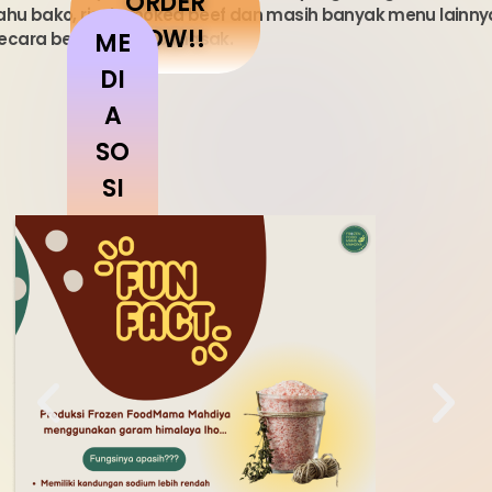
ORDER
ahu bako, risol smoked beef dan masih banyak menu lainn
NOW!!
ME
ecara beku dan siap masak.
DI
A
SO
SI
AL