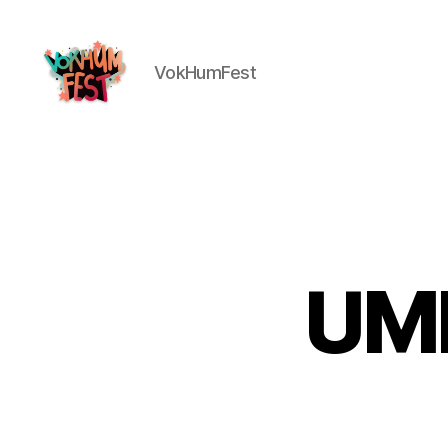
VokHumFest
UMK