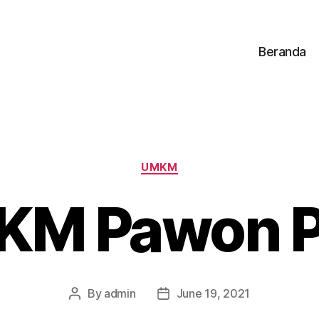
Beranda
UMKM
M Pawon P
By
admin
June 19, 2021