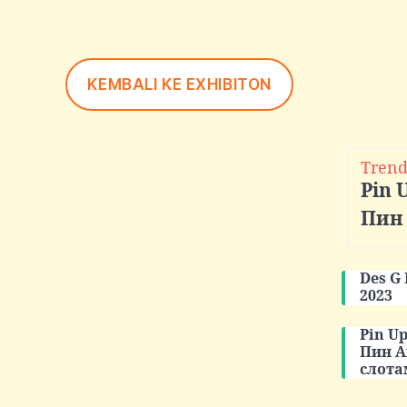
KEMBALI KE EXHIBITON
Trend
Pin 
Пин
Des G
2023
Pin U
Пин А
слота