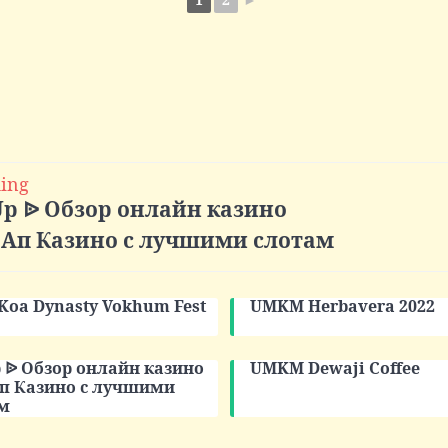
1
2
►
ing
Up ᐉ Обзор онлайн казино
 Ап Казино с лучшими слотам
 Koa Dynasty Vokhum Fest
UMKM Herbavera 2022
p ᐉ Обзор онлайн казино
UMKM Dewaji Coffee
п Казино с лучшими
м